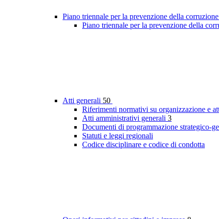
Piano triennale per la prevenzione della corruzione
Piano triennale per la prevenzione della cor
Atti generali
50
Riferimenti normativi su organizzazione e att
Atti amministrativi generali
3
Documenti di programmazione strategico-ge
Statuti e leggi regionali
Codice disciplinare e codice di condotta