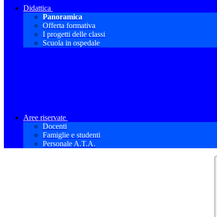
Didattica
Panoramica
Offerta formativa
I progetti delle classi
Scuola in ospedale
Aree riservate
Docenti
Famiglie e studenti
Personale A.T.A.