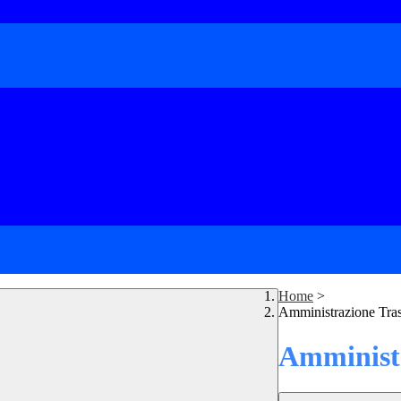
Home
>
Amministrazione Tra
Amministr