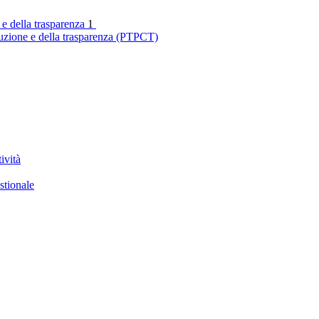
 e della trasparenza
1
ruzione e della trasparenza (PTPCT)
ività
stionale