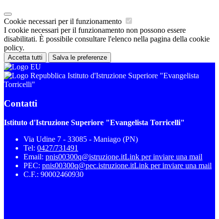
Cookie necessari per il funzionamento
I cookie necessari per il funzionamento non possono essere
disabilitati. È possibile consultare l'elenco nella pagina della cookie
policy.
Accetta tutti
Salva le preferenze
Istituto d'Istruzione Superiore "Evangelista
Torricelli"
Contatti
Istituto d'Istruzione Superiore "Evangelista Torricelli"
Via Udine 7 - 33085 - Maniago (PN)
Tel:
0427/731491
Email:
pnis00300q@istruzione.it
Link per inviare una mail
PEC:
pnis00300q@pec.istruzione.it
Link per inviare una mail
C.F.: 90002460930