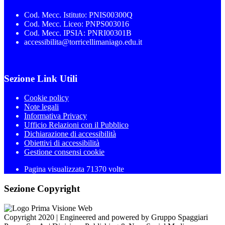
Cod. Mecc. Istituto: PNIS00300Q
Cod. Mecc. Liceo: PNPS003016
Cod. Mecc. IPSIA: PNRI00301B
accessibilita@torricellimaniago.edu.it
Sezione Link Utili
Cookie policy
Note legali
Informativa Privacy
Ufficio Relazioni con il Pubblico
Dichiarazione di accessibilità
Obiettivi di accessibilità
Gestione consensi cookie
Pagina visualizzata 71370 volte
Sezione Copyright
Copyright 2020 | Engineered and powered by Gruppo Spaggiari