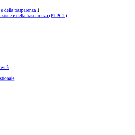
 e della trasparenza
1
ruzione e della trasparenza (PTPCT)
ività
stionale