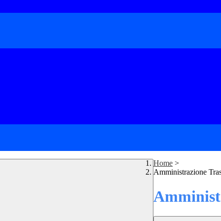
Home
>
Amministrazione Tra
Amministr