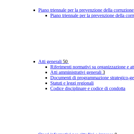
Piano triennale per la prevenzione della corruzione
Piano triennale per la prevenzione della cor
Atti generali
50
Riferimenti normativi su organizzazione e att
Atti amministrativi generali
3
Documenti di programmazione strategico-ge
Statuti e leggi regionali
Codice disciplinare e codice di condotta