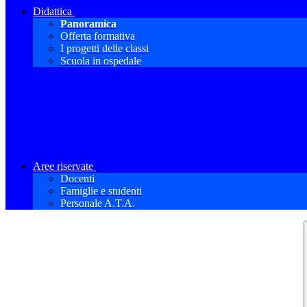
Didattica
Panoramica
Offerta formativa
I progetti delle classi
Scuola in ospedale
Aree riservate
Docenti
Famiglie e studenti
Personale A.T.A.