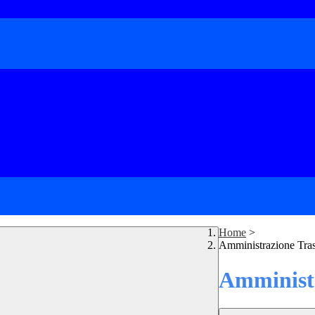
Home
>
Amministrazione Tra
Amministr