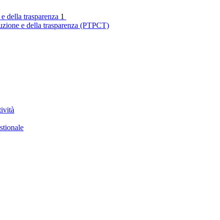
 e della trasparenza
1
ruzione e della trasparenza (PTPCT)
ività
stionale