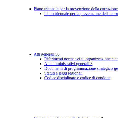
Piano triennale per la prevenzione della corruzione
Piano triennale per la prevenzione della cor
Atti generali
50
Riferimenti normativi su organizzazione e att
Atti amministrativi generali
3
Documenti di programmazione strategico-ge
Statuti e leggi regionali
Codice disciplinare e codice di condotta