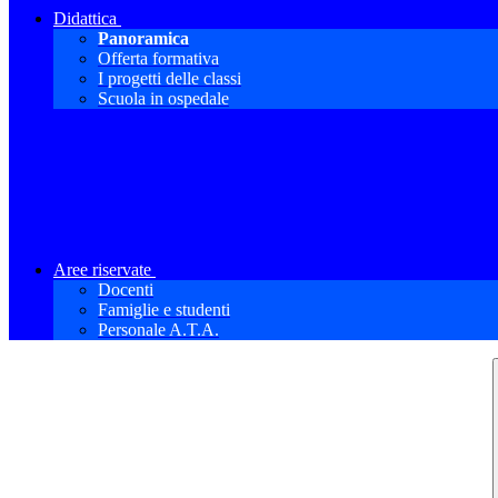
Didattica
Panoramica
Offerta formativa
I progetti delle classi
Scuola in ospedale
Aree riservate
Docenti
Famiglie e studenti
Personale A.T.A.