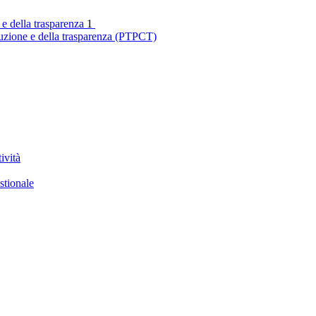
 e della trasparenza
1
ruzione e della trasparenza (PTPCT)
ività
stionale