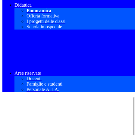
Didattica
Panoramica
Offerta formativa
I progetti delle classi
Scuola in ospedale
Aree riservate
Docenti
Famiglie e studenti
Personale A.T.A.