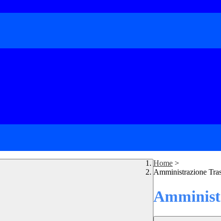
Home
>
Amministrazione Tra
Amministr