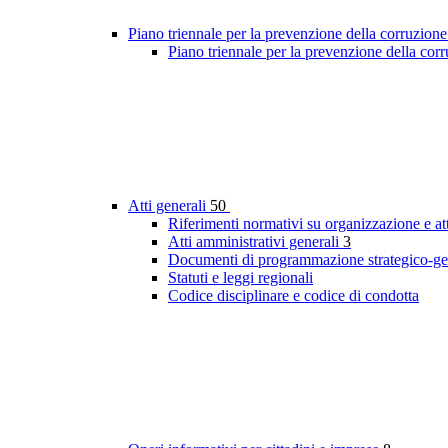
Piano triennale per la prevenzione della corruzione
Piano triennale per la prevenzione della cor
Atti generali
50
Riferimenti normativi su organizzazione e att
Atti amministrativi generali
3
Documenti di programmazione strategico-ge
Statuti e leggi regionali
Codice disciplinare e codice di condotta