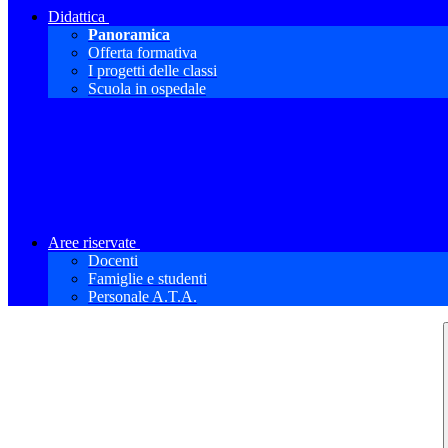
Didattica
Panoramica
Offerta formativa
I progetti delle classi
Scuola in ospedale
Aree riservate
Docenti
Famiglie e studenti
Personale A.T.A.