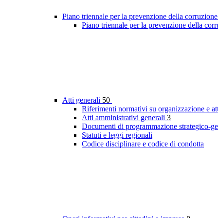
Piano triennale per la prevenzione della corruzione
Piano triennale per la prevenzione della cor
Atti generali
50
Riferimenti normativi su organizzazione e att
Atti amministrativi generali
3
Documenti di programmazione strategico-ge
Statuti e leggi regionali
Codice disciplinare e codice di condotta