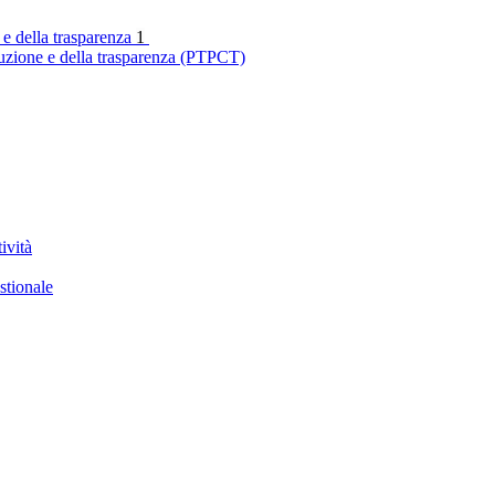
 e della trasparenza
1
ruzione e della trasparenza (PTPCT)
ività
stionale