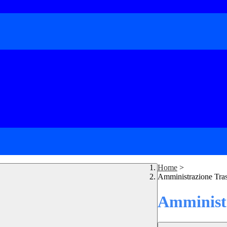
Home
>
Amministrazione Tra
Amministr