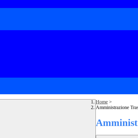
Home
>
Amministrazione Tra
Amministr