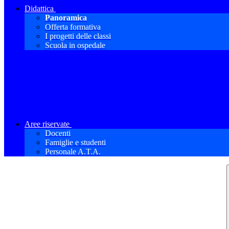
Didattica
Panoramica
Offerta formativa
I progetti delle classi
Scuola in ospedale
Aree riservate
Docenti
Famiglie e studenti
Personale A.T.A.