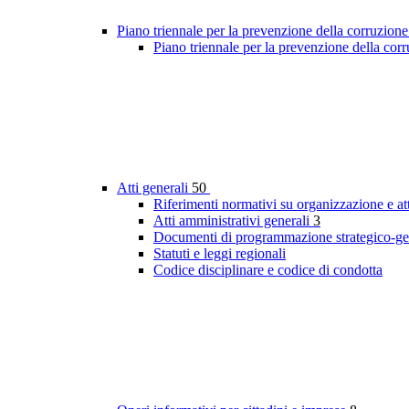
Piano triennale per la prevenzione della corruzione
Piano triennale per la prevenzione della cor
Atti generali
50
Riferimenti normativi su organizzazione e att
Atti amministrativi generali
3
Documenti di programmazione strategico-ge
Statuti e leggi regionali
Codice disciplinare e codice di condotta