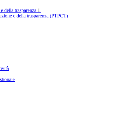
 e della trasparenza
1
ruzione e della trasparenza (PTPCT)
ività
stionale