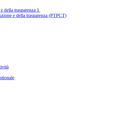
 e della trasparenza
1
ruzione e della trasparenza (PTPCT)
ività
stionale