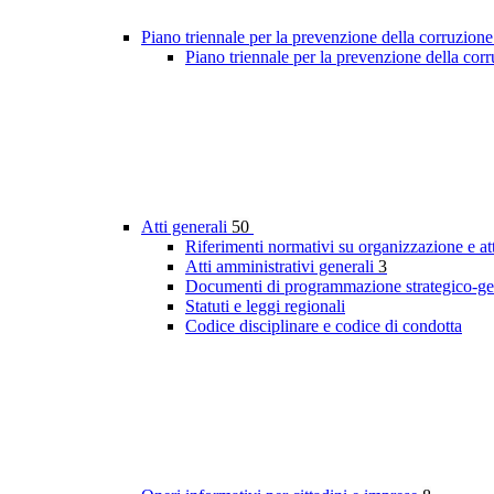
Piano triennale per la prevenzione della corruzione
Piano triennale per la prevenzione della cor
Atti generali
50
Riferimenti normativi su organizzazione e att
Atti amministrativi generali
3
Documenti di programmazione strategico-ge
Statuti e leggi regionali
Codice disciplinare e codice di condotta