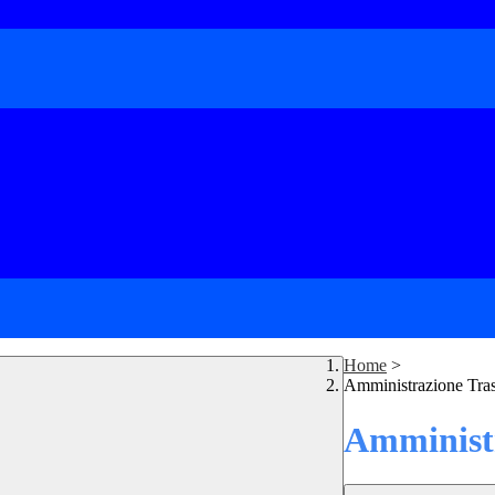
Home
>
Amministrazione Tra
Amministr