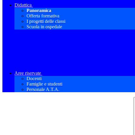
Didattica
Panoramica
Offerta formativa
I progetti delle classi
Scuola in ospedale
Aree riservate
Docenti
Famiglie e studenti
Personale A.T.A.