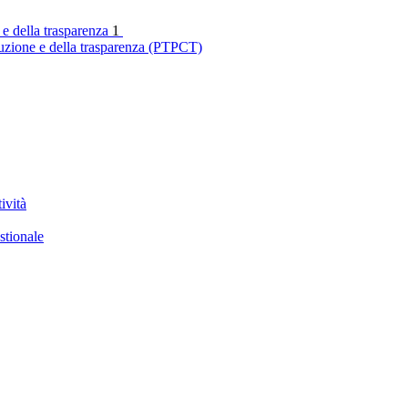
 e della trasparenza
1
ruzione e della trasparenza (PTPCT)
ività
stionale