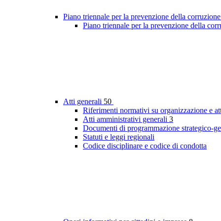
Piano triennale per la prevenzione della corruzione
Piano triennale per la prevenzione della cor
Atti generali
50
Riferimenti normativi su organizzazione e att
Atti amministrativi generali
3
Documenti di programmazione strategico-ge
Statuti e leggi regionali
Codice disciplinare e codice di condotta