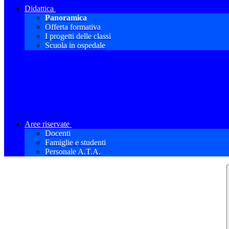
Didattica
Panoramica
Offerta formativa
I progetti delle classi
Scuola in ospedale
Aree riservate
Docenti
Famiglie e studenti
Personale A.T.A.