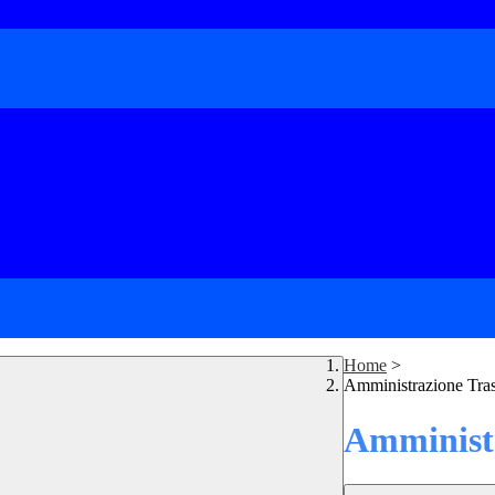
Home
>
Amministrazione Tra
Amministr