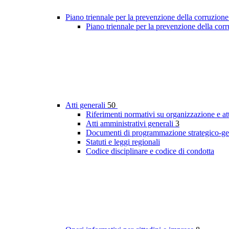
Piano triennale per la prevenzione della corruzione
Piano triennale per la prevenzione della cor
Atti generali
50
Riferimenti normativi su organizzazione e att
Atti amministrativi generali
3
Documenti di programmazione strategico-ge
Statuti e leggi regionali
Codice disciplinare e codice di condotta