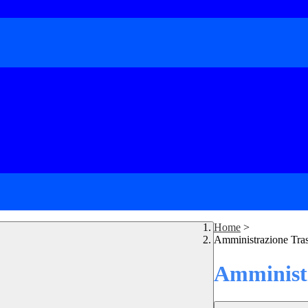
Home
>
Amministrazione Tra
Amministr