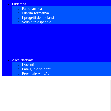
Didattica
Panoramica
Offerta formativa
I progetti delle classi
Scuola in ospedale
Aree riservate
Docenti
Famiglie e studenti
Personale A.T.A.