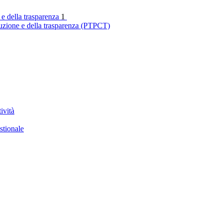
 e della trasparenza
1
ruzione e della trasparenza (PTPCT)
ività
stionale