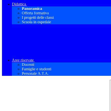
Didattica
Panoramica
Offerta formativa
I progetti delle classi
Scuola in ospedale
Aree riservate
Docenti
Famiglie e studenti
Personale A.T.A.