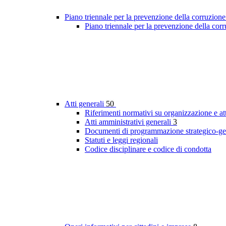
Piano triennale per la prevenzione della corruzione
Piano triennale per la prevenzione della cor
Atti generali
50
Riferimenti normativi su organizzazione e att
Atti amministrativi generali
3
Documenti di programmazione strategico-ge
Statuti e leggi regionali
Codice disciplinare e codice di condotta