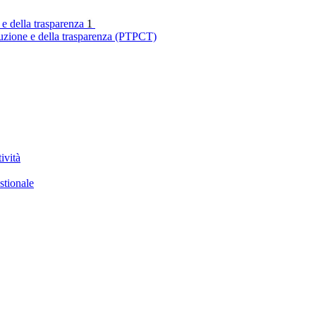
 e della trasparenza
1
ruzione e della trasparenza (PTPCT)
ività
stionale