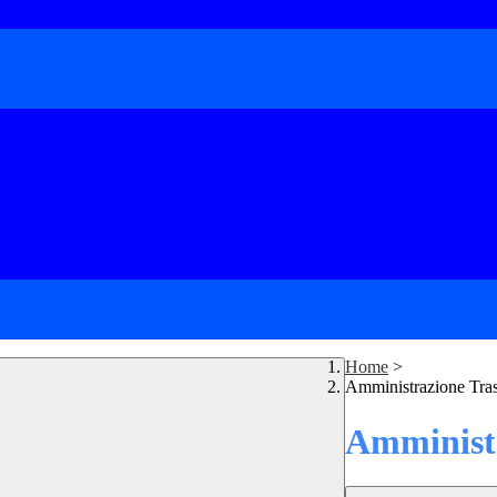
Home
>
Amministrazione Tra
Amministr