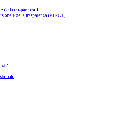
 e della trasparenza
1
ruzione e della trasparenza (PTPCT)
ività
stionale