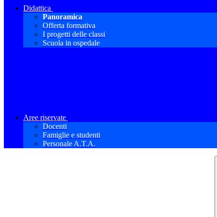
Didattica
Panoramica
Offerta formativa
I progetti delle classi
Scuola in ospedale
Aree riservate
Docenti
Famiglie e studenti
Personale A.T.A.