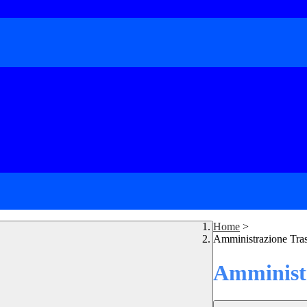
Home
>
Amministrazione Tra
Amministr