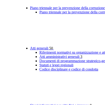
Piano triennale per la prevenzione della corruzione
Piano triennale per la prevenzione della cor
Atti generali
50
Riferimenti normativi su organizzazione e att
Atti amministrativi generali
3
Documenti di programmazione strategico-ge
Statuti e leggi regionali
Codice disciplinare e codice di condotta