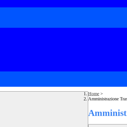
Home
>
Amministrazione Tra
Amministr