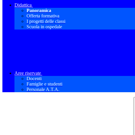
Didattica
Panoramica
Offerta formativa
I progetti delle classi
Scuola in ospedale
Aree riservate
Docenti
Famiglie e studenti
Personale A.T.A.