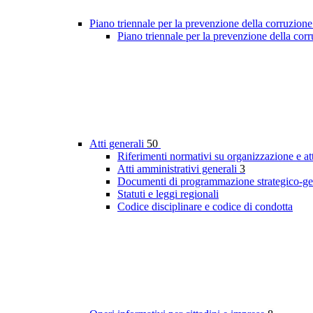
Piano triennale per la prevenzione della corruzione
Piano triennale per la prevenzione della cor
Atti generali
50
Riferimenti normativi su organizzazione e att
Atti amministrativi generali
3
Documenti di programmazione strategico-ge
Statuti e leggi regionali
Codice disciplinare e codice di condotta