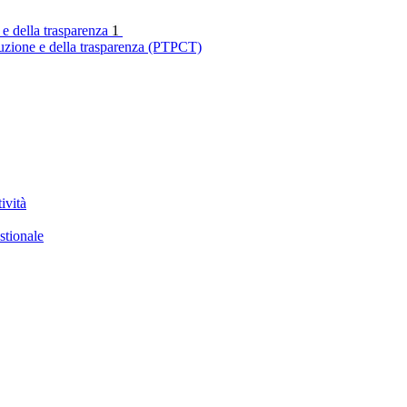
 e della trasparenza
1
ruzione e della trasparenza (PTPCT)
ività
stionale