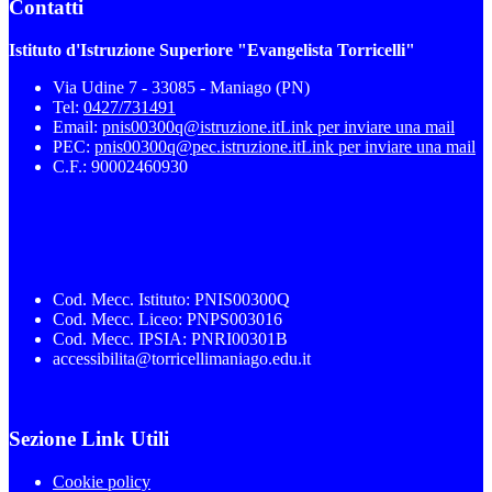
Contatti
Istituto d'Istruzione Superiore "Evangelista Torricelli"
Via Udine 7 - 33085 - Maniago (PN)
Tel:
0427/731491
Email:
pnis00300q@istruzione.it
Link per inviare una mail
PEC:
pnis00300q@pec.istruzione.it
Link per inviare una mail
C.F.: 90002460930
Cod. Mecc. Istituto: PNIS00300Q
Cod. Mecc. Liceo: PNPS003016
Cod. Mecc. IPSIA: PNRI00301B
accessibilita@torricellimaniago.edu.it
Sezione Link Utili
Cookie policy