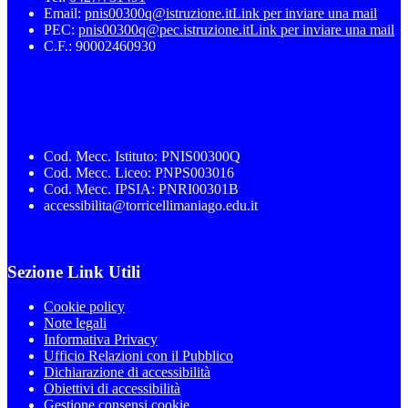
Email:
pnis00300q@istruzione.it
Link per inviare una mail
PEC:
pnis00300q@pec.istruzione.it
Link per inviare una mail
C.F.: 90002460930
Cod. Mecc. Istituto: PNIS00300Q
Cod. Mecc. Liceo: PNPS003016
Cod. Mecc. IPSIA: PNRI00301B
accessibilita@torricellimaniago.edu.it
Sezione Link Utili
Cookie policy
Note legali
Informativa Privacy
Ufficio Relazioni con il Pubblico
Dichiarazione di accessibilità
Obiettivi di accessibilità
Gestione consensi cookie