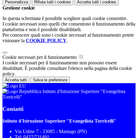
Personalizza
Rifiuta tutti
i cookies
Accetta tutti
i cookies
Gestione cookie
In questa schermata è possibile scegliere quali cookie consentire.
I cookie necessari sono quelli che consentono il funzionamento della
piattaforma e non è possibile disabilitarli.
Per conoscere quali sono i cookie necessari al funzionamento potete
visionare la
COOKIE POLICY
.
Cookie necessari per il funzionamento
I cookie necessari per il funzionamento non possono essere
disabilitati. È possibile consultare l'elenco nella pagina della cookie
policy.
Accetta tutti
Salva le preferenze
Istituto d'Istruzione Superiore "Evangelista
Torricelli"
Contatti
Istituto d'Istruzione Superiore "Evangelista Torricelli"
Via Udine 7 - 33085 - Maniago (PN)
Tel:
0427/731491