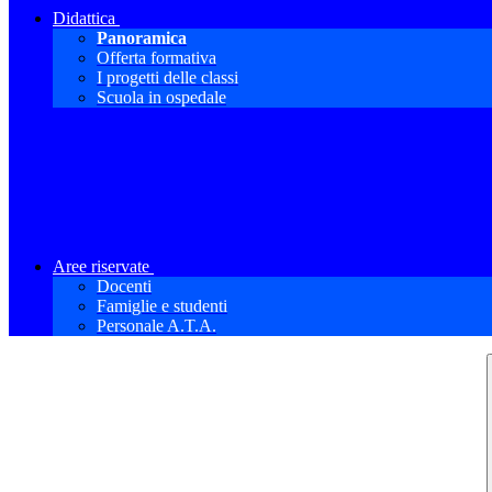
Didattica
Panoramica
Offerta formativa
I progetti delle classi
Scuola in ospedale
Aree riservate
Docenti
Famiglie e studenti
Personale A.T.A.