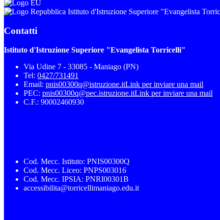
Istituto d'Istruzione Superiore "Evangelista Torric
Contatti
Istituto d'Istruzione Superiore "Evangelista Torricelli"
Via Udine 7 - 33085 - Maniago (PN)
Tel:
0427/731491
Email:
pnis00300q@istruzione.it
Link per inviare una mail
PEC:
pnis00300q@pec.istruzione.it
Link per inviare una mail
C.F.: 90002460930
Cod. Mecc. Istituto: PNIS00300Q
Cod. Mecc. Liceo: PNPS003016
Cod. Mecc. IPSIA: PNRI00301B
accessibilita@torricellimaniago.edu.it