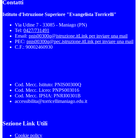
Contatti
Istituto d'Istruzione Superiore "Evangelista Torricelli"
Via Udine 7 - 33085 - Maniago (PN)
Tel:
0427/731491
Email:
pnis00300q@istruzione.it
Link per inviare una mail
PEC:
pnis00300q@pec.istruzione.it
Link per inviare una mail
C.F.: 90002460930
Cod. Mecc. Istituto: PNIS00300Q
Cod. Mecc. Liceo: PNPS003016
Cod. Mecc. IPSIA: PNRI00301B
accessibilita@torricellimaniago.edu.it
Sezione Link Utili
Cookie policy