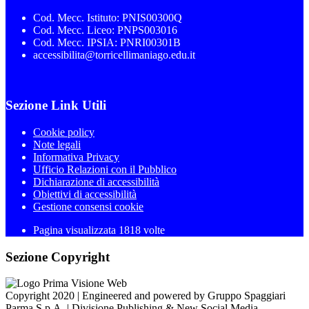
Cod. Mecc. Istituto: PNIS00300Q
Cod. Mecc. Liceo: PNPS003016
Cod. Mecc. IPSIA: PNRI00301B
accessibilita@torricellimaniago.edu.it
Sezione Link Utili
Cookie policy
Note legali
Informativa Privacy
Ufficio Relazioni con il Pubblico
Dichiarazione di accessibilità
Obiettivi di accessibilità
Gestione consensi cookie
Pagina visualizzata 1818 volte
Sezione Copyright
Copyright 2020 | Engineered and powered by Gruppo Spaggiari
Parma S.p.A. | Divisione Publishing & New Social Media