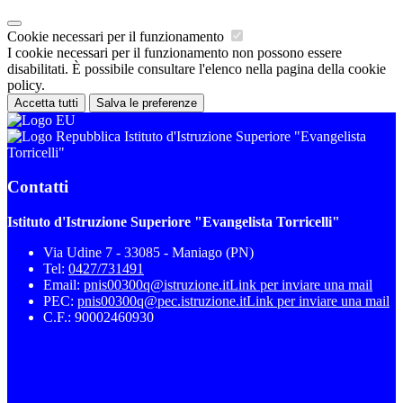
Cookie necessari per il funzionamento
I cookie necessari per il funzionamento non possono essere
disabilitati. È possibile consultare l'elenco nella pagina della cookie
policy.
Accetta tutti
Salva le preferenze
Istituto d'Istruzione Superiore "Evangelista
Torricelli"
Contatti
Istituto d'Istruzione Superiore "Evangelista Torricelli"
Via Udine 7 - 33085 - Maniago (PN)
Tel:
0427/731491
Email:
pnis00300q@istruzione.it
Link per inviare una mail
PEC:
pnis00300q@pec.istruzione.it
Link per inviare una mail
C.F.: 90002460930