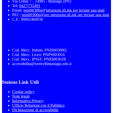
Via Udine 7 - 33085 - Maniago (PN)
Tel:
0427/731491
Email:
pnis00300q@istruzione.it
Link per inviare una mail
PEC:
pnis00300q@pec.istruzione.it
Link per inviare una mail
C.F.: 90002460930
Cod. Mecc. Istituto: PNIS00300Q
Cod. Mecc. Liceo: PNPS003016
Cod. Mecc. IPSIA: PNRI00301B
accessibilita@torricellimaniago.edu.it
Sezione Link Utili
Cookie policy
Note legali
Informativa Privacy
Ufficio Relazioni con il Pubblico
Dichiarazione di accessibilità