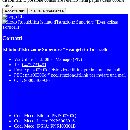
disabilitati. È possibile consultare l'elenco nella pagina della cookie
policy.
Accetta tutti
Salva le preferenze
Istituto d'Istruzione Superiore "Evangelista
Torricelli"
Contatti
Istituto d'Istruzione Superiore "Evangelista Torricelli"
Via Udine 7 - 33085 - Maniago (PN)
Tel:
0427/731491
Email:
pnis00300q@istruzione.it
Link per inviare una mail
PEC:
pnis00300q@pec.istruzione.it
Link per inviare una mail
C.F.: 90002460930
Cod. Mecc. Istituto: PNIS00300Q
Cod. Mecc. Liceo: PNPS003016
Cod. Mecc. IPSIA: PNRI00301B