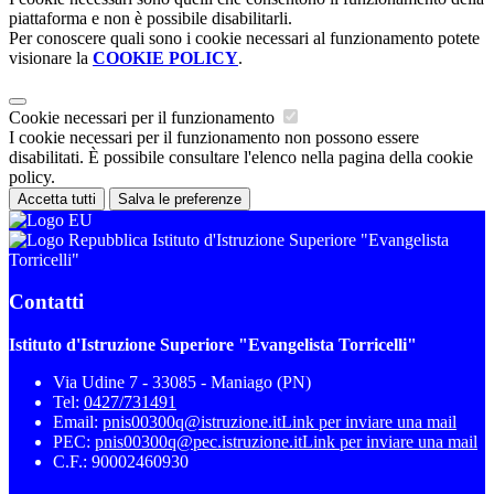
piattaforma e non è possibile disabilitarli.
Per conoscere quali sono i cookie necessari al funzionamento potete
visionare la
COOKIE POLICY
.
Cookie necessari per il funzionamento
I cookie necessari per il funzionamento non possono essere
disabilitati. È possibile consultare l'elenco nella pagina della cookie
policy.
Accetta tutti
Salva le preferenze
Istituto d'Istruzione Superiore "Evangelista
Torricelli"
Contatti
Istituto d'Istruzione Superiore "Evangelista Torricelli"
Via Udine 7 - 33085 - Maniago (PN)
Tel:
0427/731491
Email:
pnis00300q@istruzione.it
Link per inviare una mail
PEC:
pnis00300q@pec.istruzione.it
Link per inviare una mail
C.F.: 90002460930