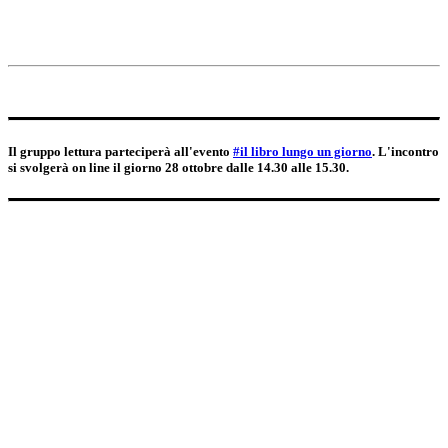
Il gruppo lettura parteciperà all'evento
#il libro lungo un giorno
. L'incontro
si svolgerà on line il giorno 28 ottobre dalle 14.30 alle 15.30.