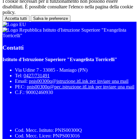
I cookie necessari per il funzionamento non possono essere
disabilitati. È possibile consultare l'elenco nella pagina della cookie
policy.
Accetta tutti
Salva le preferenze
Istituto d'Istruzione Superiore "Evangelista
Torricelli"
Contatti
Istituto d'Istruzione Superiore "Evangelista Torricelli"
Via Udine 7 - 33085 - Maniago (PN)
Tel:
0427/731491
Email:
pnis00300q@istruzione.it
Link per inviare una mail
PEC:
pnis00300q@pec.istruzione.it
Link per inviare una mail
C.F.: 90002460930
Cod. Mecc. Istituto: PNIS00300Q
Cod. Mecc. Liceo: PNPS003016