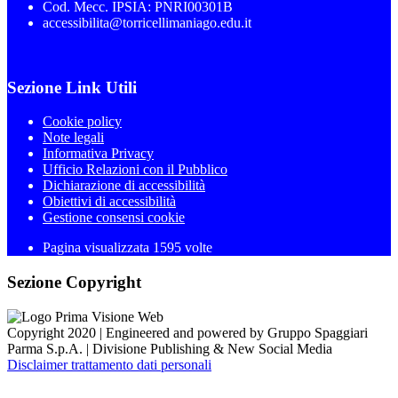
Cod. Mecc. IPSIA: PNRI00301B
accessibilita@torricellimaniago.edu.it
Sezione Link Utili
Cookie policy
Note legali
Informativa Privacy
Ufficio Relazioni con il Pubblico
Dichiarazione di accessibilità
Obiettivi di accessibilità
Gestione consensi cookie
Pagina visualizzata 1595 volte
Sezione Copyright
Copyright 2020 | Engineered and powered by Gruppo Spaggiari
Parma S.p.A. | Divisione Publishing & New Social Media
Disclaimer trattamento dati personali