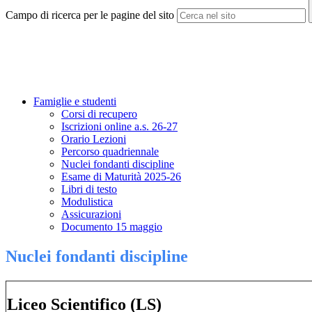
Campo di ricerca per le pagine del sito
Famiglie e studenti
Corsi di recupero
Iscrizioni online a.s. 26-27
Orario Lezioni
Percorso quadriennale
Nuclei fondanti discipline
Esame di Maturità 2025-26
Libri di testo
Modulistica
Assicurazioni
Documento 15 maggio
Nuclei fondanti discipline
Liceo Scientifico (LS)