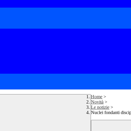
Home
>
Novità
>
Le notizie
>
Nuclei fondanti disci