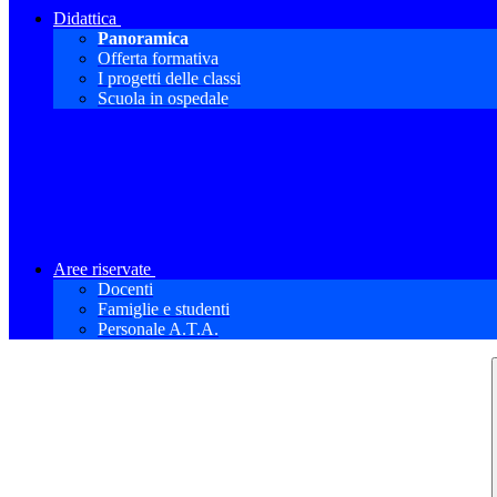
Didattica
Panoramica
Offerta formativa
I progetti delle classi
Scuola in ospedale
Aree riservate
Docenti
Famiglie e studenti
Personale A.T.A.