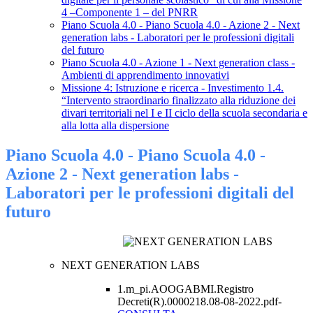
4 –Componente 1 – del PNRR
Piano Scuola 4.0 - Piano Scuola 4.0 - Azione 2 - Next
generation labs - Laboratori per le professioni digitali
del futuro
Piano Scuola 4.0 - Azione 1 - Next generation class -
Ambienti di apprendimento innovativi
Missione 4: Istruzione e ricerca - Investimento 1.4.
“Intervento straordinario finalizzato alla riduzione dei
divari territoriali nel I e II ciclo della scuola secondaria e
alla lotta alla dispersione
Piano Scuola 4.0 - Piano Scuola 4.0 -
Azione 2 - Next generation labs -
Laboratori per le professioni digitali del
futuro
NEXT GENERATION LABS
1.m_pi.AOOGABMI.Registro
Decreti(R).0000218.08-08-2022.pdf-