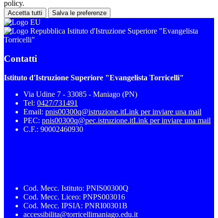
policy.
Accetta tutti
Salva le preferenze
Istituto d'Istruzione Superiore "Evangelista
Torricelli"
Contatti
Istituto d'Istruzione Superiore "Evangelista Torricelli"
Via Udine 7 - 33085 - Maniago (PN)
Tel:
0427/731491
Email:
pnis00300q@istruzione.it
Link per inviare una mail
PEC:
pnis00300q@pec.istruzione.it
Link per inviare una mail
C.F.: 90002460930
Cod. Mecc. Istituto: PNIS00300Q
Cod. Mecc. Liceo: PNPS003016
Cod. Mecc. IPSIA: PNRI00301B
accessibilita@torricellimaniago.edu.it