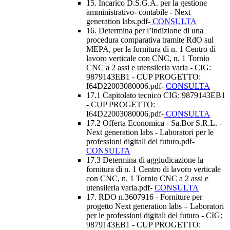
15. Incarico D.S.G.A. per la gestione
amministrativo- contabile - Next
generation labs.pdf-
CONSULTA
16. Determina per l’indizione di una
procedura comparativa tramite RdO sul
MEPA, per la fornitura di n. 1 Centro di
lavoro verticale con CNC, n. 1 Tornio
CNC a 2 assi e utensileria varia - CIG:
9879143EB1 - CUP PROGETTO:
I64D22003080006.pdf-
CONSULTA
17.1 Capitolato tecnico CIG: 9879143EB1
- CUP PROGETTO:
I64D22003080006.pdf-
CONSULTA
17.2 Offerta Economica - Sa.Bor S.R.L. -
Next generation labs - Laboratori per le
professioni digitali del futuro.pdf-
CONSULTA
17.3 Determina di aggiudicazione la
fornitura di n. 1 Centro di lavoro verticale
con CNC, n. 1 Tornio CNC a 2 assi e
utensileria varia.pdf-
CONSULTA
17. RDO n.3607916 - Forniture per
progetto Next generation labs – Laboratori
per le professioni digitali del futuro - CIG:
9879143EB1 - CUP PROGETTO: