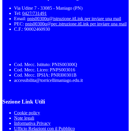
Via Udine 7 - 33085 - Maniago (PN)
Tel:
0427/731491
Email:
pnis00300q@istruzione.it
Link per inviare una mail
PEC:
pnis00300q@pec.istruzione.it
Link per inviare una mail
C.F.: 90002460930
Cod. Mecc. Istituto: PNIS00300Q
Cod. Mecc. Liceo: PNPS003016
Cod. Mecc. IPSIA: PNRI00301B
accessibilita@torricellimaniago.edu.it
Sezione Link Utili
Cookie policy
Note legali
Informativa Privacy
Ufficio Relazioni con il Pubblico