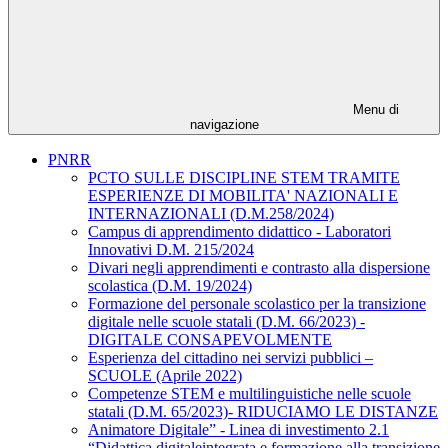
Menu di
navigazione
PNRR
PCTO SULLE DISCIPLINE STEM TRAMITE
ESPERIENZE DI MOBILITA' NAZIONALI E
INTERNAZIONALI (D.M.258/2024)
Campus di apprendimento didattico - Laboratori
Innovativi D.M. 215/2024
Divari negli apprendimenti e contrasto alla dispersione
scolastica (D.M. 19/2024)
Formazione del personale scolastico per la transizione
digitale nelle scuole statali (D.M. 66/2023) -
DIGITALE CONSAPEVOLMENTE
Esperienza del cittadino nei servizi pubblici –
SCUOLE (Aprile 2022)
Competenze STEM e multilinguistiche nelle scuole
statali (D.M. 65/2023)- RIDUCIAMO LE DISTANZE
Animatore Digitale” - Linea di investimento 2.1
“Didattica digitaleintegrata e formazione alla transizione