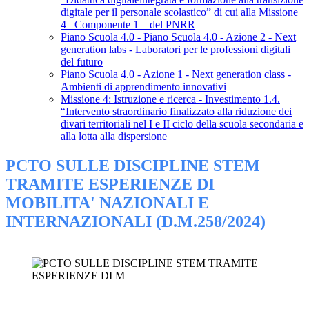
digitale per il personale scolastico” di cui alla Missione
4 –Componente 1 – del PNRR
Piano Scuola 4.0 - Piano Scuola 4.0 - Azione 2 - Next
generation labs - Laboratori per le professioni digitali
del futuro
Piano Scuola 4.0 - Azione 1 - Next generation class -
Ambienti di apprendimento innovativi
Missione 4: Istruzione e ricerca - Investimento 1.4.
“Intervento straordinario finalizzato alla riduzione dei
divari territoriali nel I e II ciclo della scuola secondaria e
alla lotta alla dispersione
PCTO SULLE DISCIPLINE STEM
TRAMITE ESPERIENZE DI
MOBILITA' NAZIONALI E
INTERNAZIONALI (D.M.258/2024)