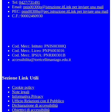
Tel:
0427/731491
Email:
pnis00300q@istruzione.it
Link per inviare una mail
PEC:
pnis00300q@pec.istruzione.it
Link per inviare una mail
C.F.: 90002460930
Cod. Mecc. Istituto: PNIS00300Q
Cod. Mecc. Liceo: PNPS003016
Cod. Mecc. IPSIA: PNRI00301B
accessibilita@torricellimaniago.edu.it
Sezione Link Utili
Cookie policy
Note legali
Informativa Privacy
Ufficio Relazioni con il Pubblico
Dichiarazione di accessibilità
Obiettivi di accessibilità