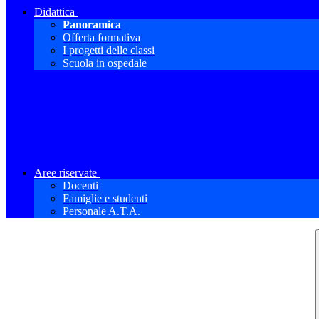
Didattica
Panoramica
Offerta formativa
I progetti delle classi
Scuola in ospedale
Aree riservate
Docenti
Famiglie e studenti
Personale A.T.A.