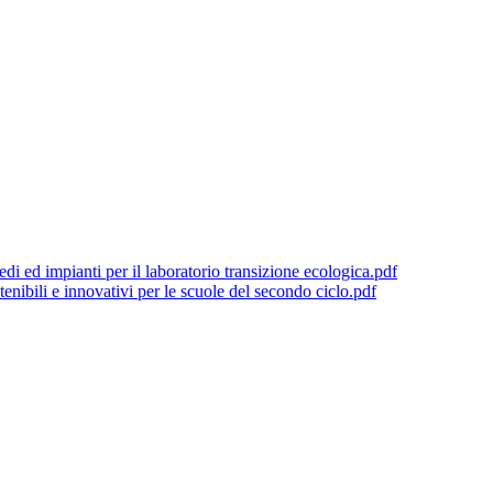
edi ed impianti per il laboratorio transizione ecologica.pdf
bili e innovativi per le scuole del secondo ciclo.pdf