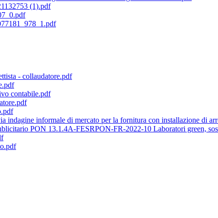
132753 (1).pdf
07_0.pdf
077181_978_1.pdf
tista - collaudatore.pdf
e.pdf
vo contabile.pdf
atore.pdf
o.pdf
a indagine informale di mercato per la fornitura con installazione di arr
publicitario PON 13.1.4A-FESRPON-FR-2022-10 Laboratori green, sosteni
df
to.pdf