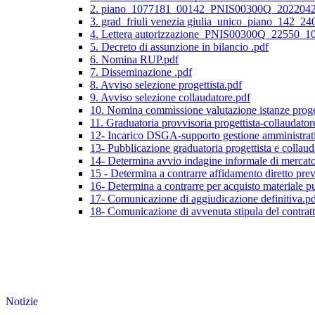
2. piano_1077181_00142_PNIS00300Q_20220421
3. grad_friuli venezia giulia_unico_piano_142_24
4. Lettera autorizzazione_PNIS00300Q_22550_1
5. Decreto di assunzione in bilancio .pdf
6. Nomina RUP.pdf
7. Disseminazione .pdf
8. Avviso selezione progettista.pdf
9. Avviso selezione collaudatore.pdf
10. Nomina commissione valutazione istanze proget
11. Graduatoria provvisoria progettista-collaudator
12- Incarico DSGA-supporto gestione amministrati
13- Pubblicazione graduatoria progettista e collaud
14- Determina avvio indagine informale di mercat
15 - Determina a contrarre affidamento diretto previ
16- Determina a contrarre per acquisto materiale 
17- Comunicazione di aggiudicazione definitiva.p
18- Comunicazione di avvenuta stipula del contrat
Notizie