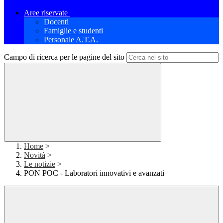
Aree riservate
Docenti
Famiglie e studenti
Personale A.T.A.
Campo di ricerca per le pagine del sito
Home
>
Novità
>
Le notizie
>
PON POC - Laboratori innovativi e avanzati