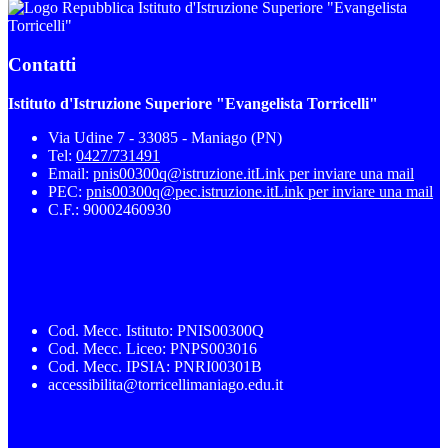
Istituto d'Istruzione Superiore "Evangelista
Torricelli"
Contatti
Istituto d'Istruzione Superiore "Evangelista Torricelli"
Via Udine 7 - 33085 - Maniago (PN)
Tel:
0427/731491
Email:
pnis00300q@istruzione.it
Link per inviare una mail
PEC:
pnis00300q@pec.istruzione.it
Link per inviare una mail
C.F.: 90002460930
Cod. Mecc. Istituto: PNIS00300Q
Cod. Mecc. Liceo: PNPS003016
Cod. Mecc. IPSIA: PNRI00301B
accessibilita@torricellimaniago.edu.it