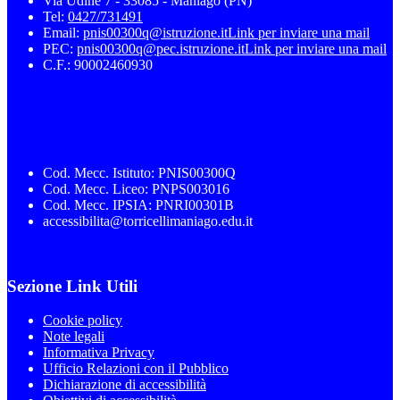
Via Udine 7 - 33085 - Maniago (PN)
Tel:
0427/731491
Email:
pnis00300q@istruzione.it
Link per inviare una mail
PEC:
pnis00300q@pec.istruzione.it
Link per inviare una mail
C.F.: 90002460930
Cod. Mecc. Istituto: PNIS00300Q
Cod. Mecc. Liceo: PNPS003016
Cod. Mecc. IPSIA: PNRI00301B
accessibilita@torricellimaniago.edu.it
Sezione Link Utili
Cookie policy
Note legali
Informativa Privacy
Ufficio Relazioni con il Pubblico
Dichiarazione di accessibilità