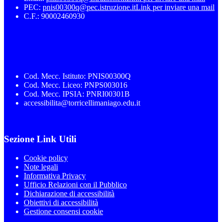
PEC:
pnis00300q@pec.istruzione.it
Link per inviare una mail
C.F.: 90002460930
Cod. Mecc. Istituto: PNIS00300Q
Cod. Mecc. Liceo: PNPS003016
Cod. Mecc. IPSIA: PNRI00301B
accessibilita@torricellimaniago.edu.it
Sezione Link Utili
Cookie policy
Note legali
Informativa Privacy
Ufficio Relazioni con il Pubblico
Dichiarazione di accessibilità
Obiettivi di accessibilità
Gestione consensi cookie