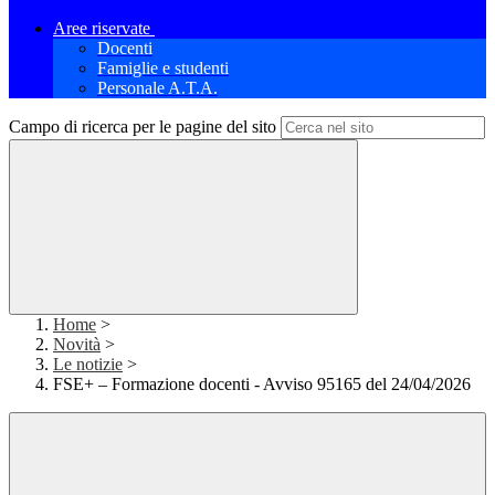
Aree riservate
Docenti
Famiglie e studenti
Personale A.T.A.
Campo di ricerca per le pagine del sito
Home
>
Novità
>
Le notizie
>
FSE+ – Formazione docenti - Avviso 95165 del 24/04/2026