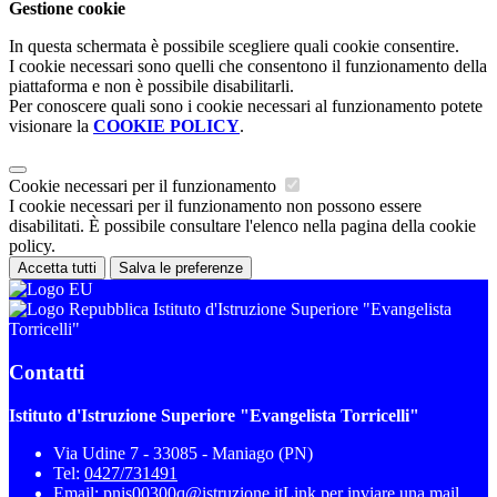
Gestione cookie
In questa schermata è possibile scegliere quali cookie consentire.
I cookie necessari sono quelli che consentono il funzionamento della
piattaforma e non è possibile disabilitarli.
Per conoscere quali sono i cookie necessari al funzionamento potete
visionare la
COOKIE POLICY
.
Cookie necessari per il funzionamento
I cookie necessari per il funzionamento non possono essere
disabilitati. È possibile consultare l'elenco nella pagina della cookie
policy.
Accetta tutti
Salva le preferenze
Istituto d'Istruzione Superiore "Evangelista
Torricelli"
Contatti
Istituto d'Istruzione Superiore "Evangelista Torricelli"
Via Udine 7 - 33085 - Maniago (PN)
Tel:
0427/731491
Email:
pnis00300q@istruzione.it
Link per inviare una mail